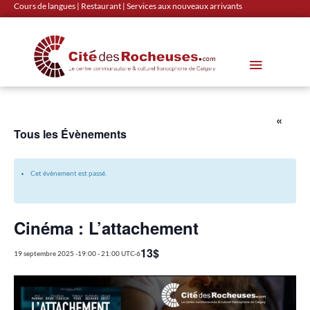
Cours de langues
|
Restaurant
|
Services aux nouveaux arrivants
«
Tous les Évènements
Cet évènement est passé.
Cinéma : L’attachement
13$
19 septembre 2025 -19:00
-
21:00
UTC-6