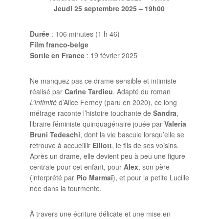
Jeudi 25 septembre 2025 – 19h00
Durée
: 106 minutes (1 h 46)
Film franco-belge
Sortie en France
: 19 février 2025
Ne manquez pas ce drame sensible et intimiste
réalisé par
Carine Tardieu
. Adapté du roman
L’Intimité
d’Alice Ferney (paru en 2020), ce long
métrage raconte l’histoire touchante de
Sandra
,
libraire féministe quinquagénaire jouée par
Valeria
Bruni Tedeschi
, dont la vie bascule lorsqu’elle se
retrouve à accueillir
Elliott
, le fils de ses voisins.
Après un drame, elle devient peu à peu une figure
centrale pour cet enfant, pour
Alex
, son père
(interprété par
Pio Marmaï
), et pour la petite Lucille
née dans la tourmente.
À travers une écriture délicate et une mise en