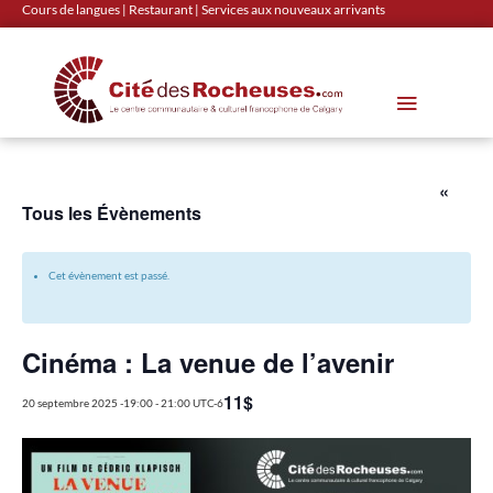
Cours de langues
|
Restaurant
|
Services aux nouveaux arrivants
«
Tous les Évènements
Cet évènement est passé.
Cinéma : La venue de l’avenir
11$
20 septembre 2025 -19:00
-
21:00
UTC-6