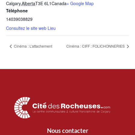
Calgary
,
Alberta
T3E 6L1
Canada
+ Google Map
Téléphone
14039038829
Consultez le site web Lieu
Cinéma : L’attachement
Cinéma : CIFF : FOLICHONNERIES
Nous contacter