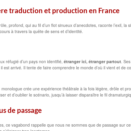
ère traduction et production en France
le, profond, qui au fil d’un flot sinueux d’anecdotes, raconte l’exil, la si
cours à travers la quête de sens et d’identité.
ux réfugié d’un pays non identifié,
étranger ici, étranger partout
. Ses
ù il est arrivé. Il tente de faire comprendre le monde d’où il vient et d
 monologue crée une expérience théâtrale à la fois légère, drôle et pr
er et d’oublier le scénario, jusqu’à laisser disparaître le fil dramaturgi
s de passage
es, ce vagabond rappelle que nous ne sommes que de passage sur cette t