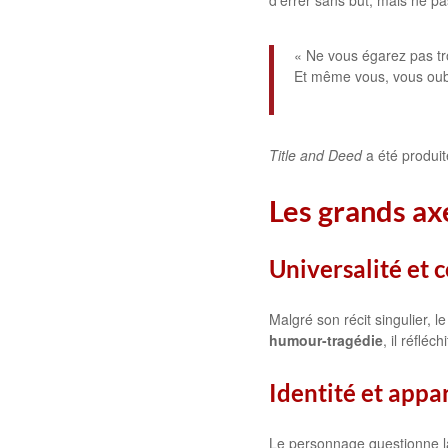
d’errer sans but, mais ne pa
« Ne vous égarez pas tr
Et même vous, vous oublie
Title and Deed
a été produit
Les grands ax
Universalité et 
Malgré son récit singulier,
humour-tragédie
, il réfléc
Identité et app
Le personnage questionne l