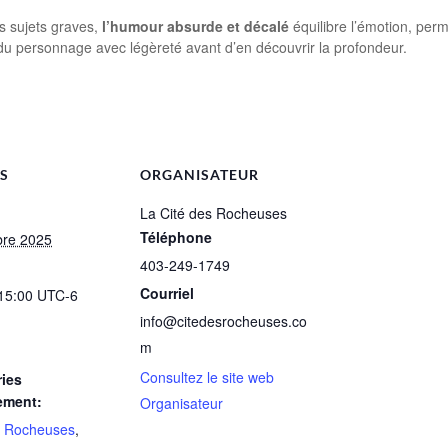
s sujets graves,
l’humour absurde et décalé
équilibre l’émotion, per
 du personnage avec légèreté avant d’en découvrir la profondeur.
LS
ORGANISATEUR
La Cité des Rocheuses
Téléphone
bre 2025
403-249-1749
Courriel
 15:00
UTC-6
info@citedesrocheuses.co
m
Consultez le site web
ies
ement:
Organisateur
s Rocheuses
,