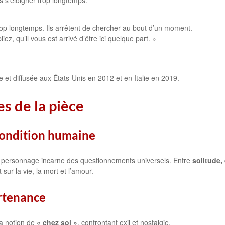
s s’éloigner trop longtemps.
op longtemps. Ils arrêtent de chercher au bout d’un moment.
z, qu’il vous est arrivé d’être ici quelque part. »
e et diffusée aux États-Unis en 2012 et en Italie en 2019.
es de la pièce
condition humaine
 le personnage incarne des questionnements universels. Entre
solitude,
hit sur la vie, la mort et l’amour.
artenance
a notion de
« chez soi »
, confrontant exil et nostalgie.