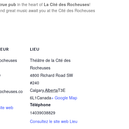
true pub
in the heart of
La Cité des Rocheuses
!
, and great music await you at the Cité des Rocheuses
TEUR
LIEU
Rocheuses
Théâtre de la Cité des
Rocheuses
9
4800 Richard Road SW
#240
Calgary
,
Alberta
T3E
rocheuses.co
6L1
Canada
+ Google Map
Téléphone
site web
14039038829
Consultez le site web Lieu