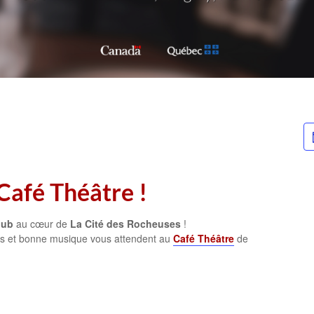
Café Théâtre !
pub
au cœur de
La Cité des Rocheuses
!
nds et bonne musique vous attendent au
Café Théâtre
de