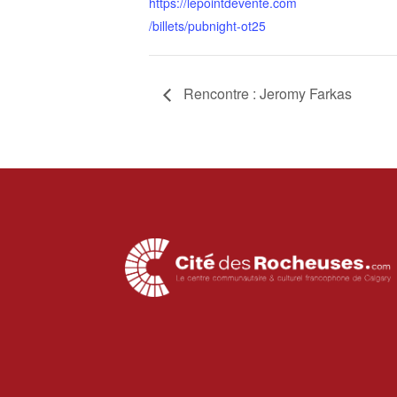
https://lepointdevente.com
/billets/pubnight-ot25
Rencontre : Jeromy Farkas