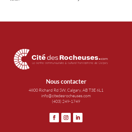
Nous contacter
4800 Richard Rd SW, Calgary, AB T3E 6L1
info@citedesrocheuses.com
(403) 249-1749