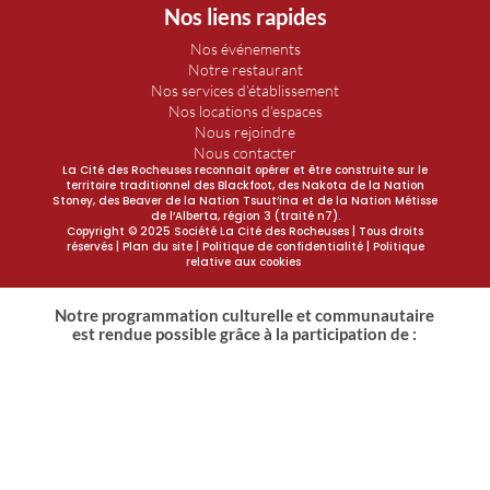
Nos liens rapides
Nos événements
Notre restaurant
Nos services d’établissement
Nos locations d’espaces
Nous rejoindre
Nous contacter
La Cité des Rocheuses reconnait opérer et être construite sur le
territoire traditionnel des Blackfoot, des Nakota de la Nation
Stoney, des Beaver de la Nation Tsuut’ina et de la Nation Métisse
de l’Alberta, région 3 (traité n7).
Copyright © 2025 Société La Cité des Rocheuses | Tous droits
réservés |
Plan du site
| Politique de confidentialité | Politique
relative aux cookies
Notre programmation culturelle et communautaire
est rendue possible grâce à la participation de :